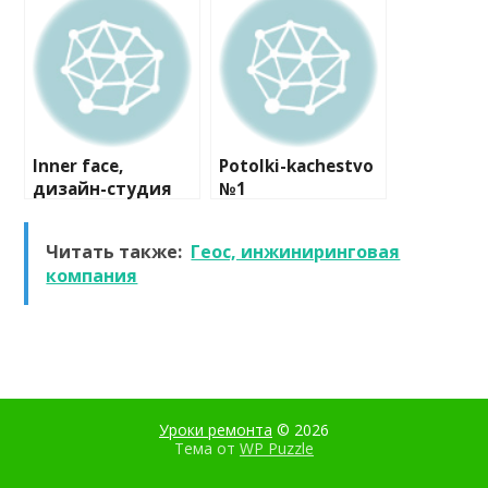
компания
Inner face,
Potolki-kachestvo
дизайн-студия
№1
Читать также:
Геос, инжиниринговая
компания
Уроки ремонта
© 2026
Тема от
WP Puzzle