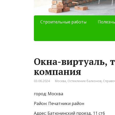
Строительные работы
Полезны
Окна-виртуаль, 
компания
03.06.2024
Москва
,
Остекление балконов
,
Справо
город: Москва
Район: Печатники район
Адрес: Батюнинский проезд, 11 ст6