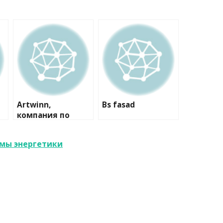
Artwinn,
Bs fasad
компания по
комплексной
отделке
мы энергетики
деревянных
домов