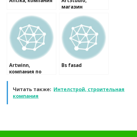
Antika, компания
ArtStudio,
магазин
пластиковых
окон и дверей
Artwinn,
Bs fasad
компания по
комплексной
отделке
Читать также:
Интелстрой, строительная
деревянных
компания
домов