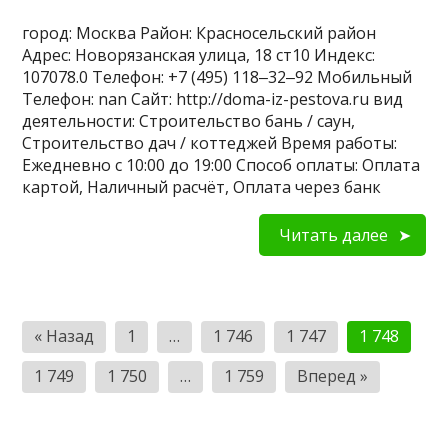
город: Москва Район: Красносельский район
Адрес: Новорязанская улица, 18 ст10 Индекс:
107078.0 Телефон: +7 (495) 118‒32‒92 Мобильный
Телефон: nan Сайт: http://doma-iz-pestova.ru вид
деятельности: Строительство бань / саун,
Строительство дач / коттеджей Время работы:
Ежедневно с 10:00 до 19:00 Способ оплаты: Оплата
картой, Наличный расчёт, Оплата через банк
Читать далее
Пагинация
« Назад
1
…
1 746
1 747
1 748
записей
1 749
1 750
…
1 759
Вперед »