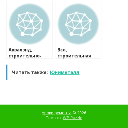
строительная
компания
компания
Аквалэнд,
Всл,
строительно-
строительная
сервисная
компания
компания
Читать также:
Юниметалл
Уроки ремонта
© 2026
Тема от
WP Puzzle