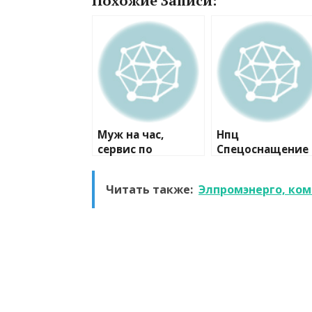
Похожие Записи:
Муж на час,
Нпц
сервис по
Спецоснащение
ремонту
Мо, компания
Читать также:
Элпромэнерго, ко