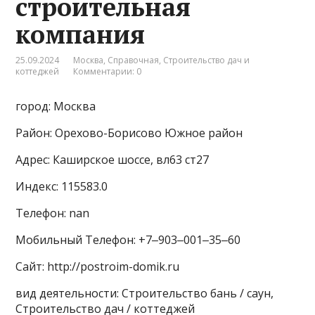
строительная
компания
25.09.2024
Москва
,
Справочная
,
Строительство дач и
коттеджей
Комментарии: 0
город: Москва
Район: Орехово-Борисово Южное район
Адрес: Каширское шоссе, вл63 ст27
Индекс: 115583.0
Телефон: nan
Мобильный Телефон: +7‒903‒001‒35‒60
Сайт: http://postroim-domik.ru
вид деятельности: Строительство бань / саун,
Строительство дач / коттеджей