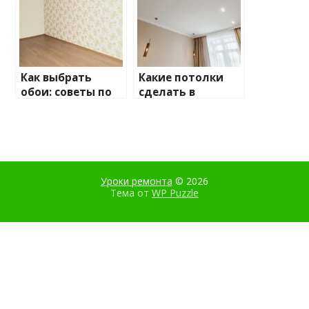
обратить
внимание
Как выбрать
Какие потолки
обои: советы по
сделать в
выбору для
квартире: советы
вашего
по выбору
интерьера
Уроки ремонта
© 2026
Тема от
WP Puzzle