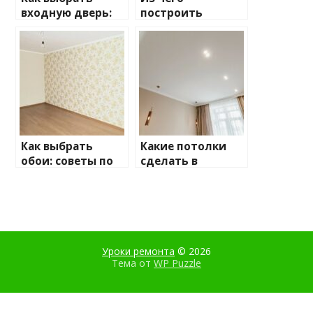
входную дверь:
построить
ключевые
дачный дом:
моменты, на
плюсы и минусы
которые стоит
обратить
внимание
Как выбрать
Какие потолки
обои: советы по
сделать в
выбору для
квартире: советы
вашего
по выбору
интерьера
Уроки ремонта
© 2026
Тема от
WP Puzzle