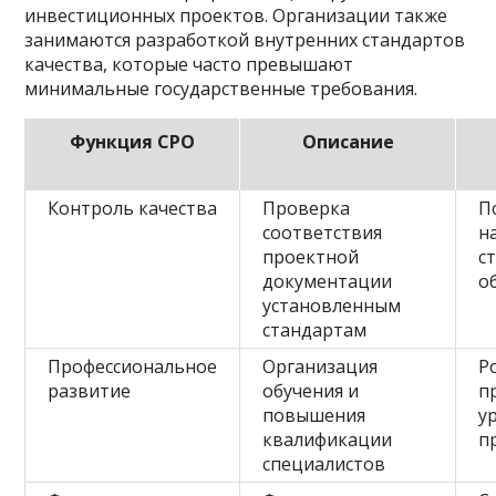
инвестиционных проектов. Организации также
занимаются разработкой внутренних стандартов
качества, которые часто превышают
минимальные государственные требования.
Функция СРО
Описание
Контроль качества
Проверка
П
соответствия
н
проектной
с
документации
о
установленным
стандартам
Профессиональное
Организация
Р
развитие
обучения и
п
повышения
у
квалификации
п
специалистов