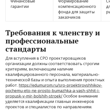
Финансовые
Формирование
С
гарантии
компенсационного
д
фонда для защиты
р
заказчиков
Требования к членству и
профессиональные
стандарты
Для вступления в СРО проектировщиков
организации должны соответствовать строгим
критериям, включающим наличие
квалифицированного персонала, материально-
технической базы и опыта выполнения проектных
работ.
https://edumurom.ru/sro-proektirovshhikov-
pochemu-eto-ne-prosto-bumazhka-a-vash-shhit-i-
propusk-v-mir-bolshih-stroek/
Особое внимание
уделяется квалификации главных инженеров
проектов и специалистов по направлениям.