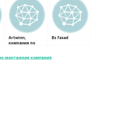
Artwinn,
Bs fasad
компания по
комплексной
отделке
сно-монтажная компания
деревянных
домов