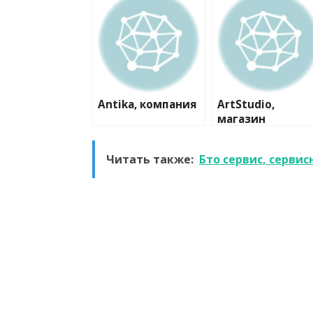
Antika, компания
ArtStudio,
магазин
пластиковых
окон и дверей
Читать также:
Бто сервис, серви