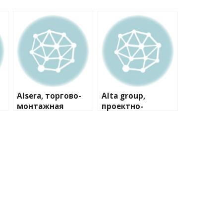
Alsera, торгово-
Alta group,
монтажная
проектно-
компания
производственна
я компания