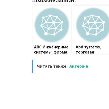
Похожие Записи:
ABC Инженерные
Abd systems,
системы, фирма
торговая
компания
Читать также:
Актеон-а