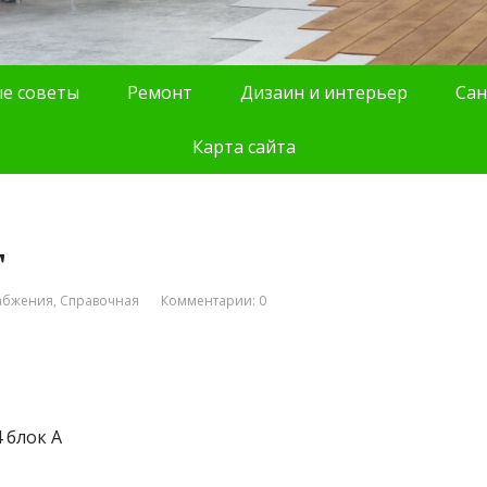
е советы
Ремонт
Дизаин и интерьер
Сан
Карта сайта
г
абжения
,
Справочная
Комментарии: 0
 блок А