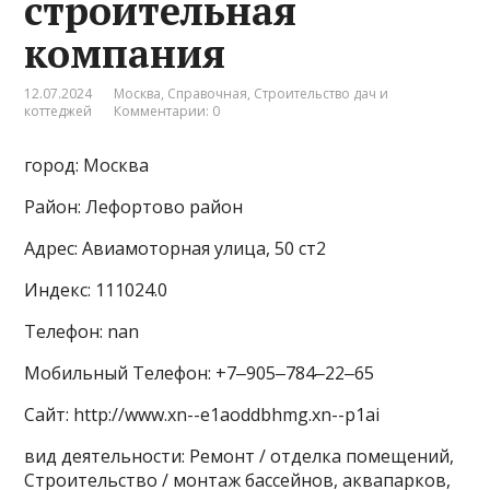
строительная
компания
12.07.2024
Москва
,
Справочная
,
Строительство дач и
коттеджей
Комментарии: 0
город: Москва
Район: Лефортово район
Адрес: Авиамоторная улица, 50 ст2
Индекс: 111024.0
Телефон: nan
Мобильный Телефон: +7‒905‒784‒22‒65
Сайт: http://www.xn--e1aoddbhmg.xn--p1ai
вид деятельности: Ремонт / отделка помещений,
Строительство / монтаж бассейнов, аквапарков,