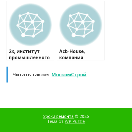
компания
2к, институт
Acb-House,
промышленного
компания
и гражданского
проектирования
Читать также:
МоскомСтрой
Уроки ремонта
© 2026
Тема от
WP Puzzle