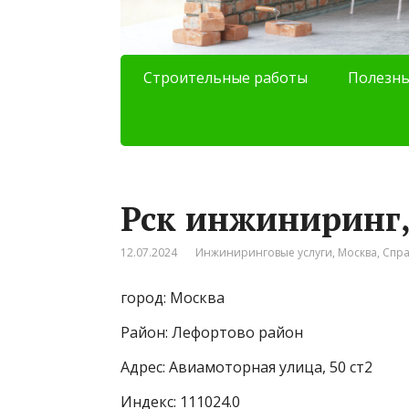
Строительные работы
Полезны
Рск инжиниринг
12.07.2024
Инжиниринговые услуги
,
Москва
,
Спр
город: Москва
Район: Лефортово район
Адрес: Авиамоторная улица, 50 ст2
Индекс: 111024.0