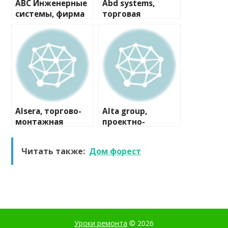
ABC Инженерные
Abd systems,
системы, фирма
торговая
компания
Alsera, торгово-
Alta group,
монтажная
проектно-
компания
производственна
я компания
Читать также:
Дом форест
Уроки ремонта
© 2026