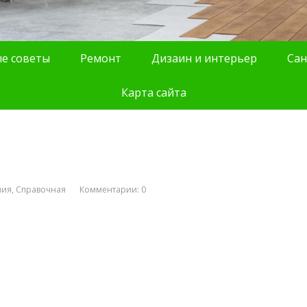
е советы
Ремонт
Дизаин и интерьер
Сан
Карта сайта
ния
,
Справочная
Комментарии: 0