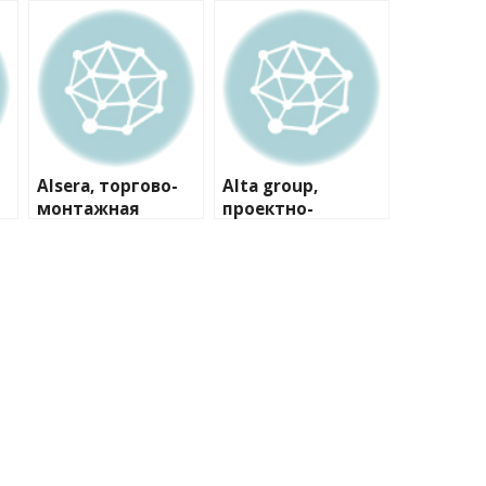
Alsera, торгово-
Alta group,
монтажная
проектно-
компания
производственна
я компания