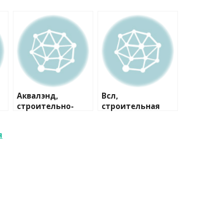
Аквалэнд,
Всл,
строительно-
строительная
сервисная
компания
компания
я