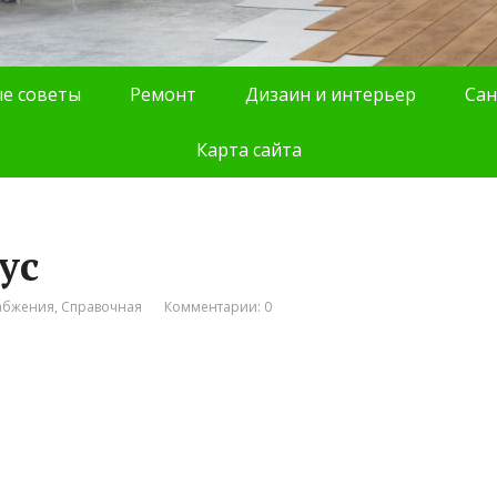
е советы
Ремонт
Дизаин и интерьер
Сан
Карта сайта
ус
абжения
,
Справочная
Комментарии: 0