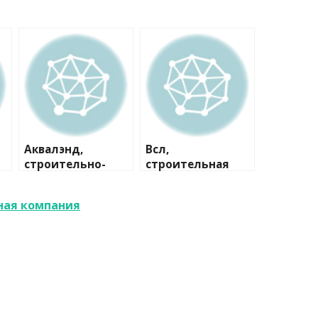
Аквалэнд,
Всл,
строительно-
строительная
сервисная
компания
компания
ная компания