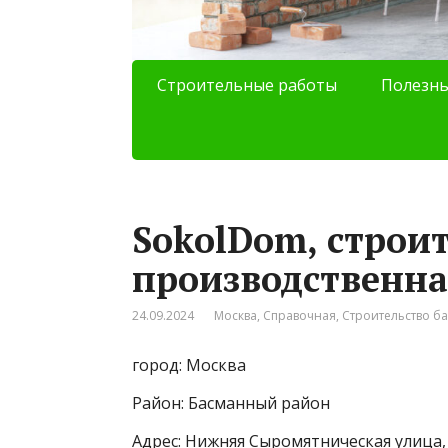
Строительные работы
Полезны
SokolDom, строи
производственн
24.09.2024
Москва
,
Справочная
,
Строительство ба
город: Москва
Район: Басманный район
Адрес: Нижняя Сыромятническая улица, 