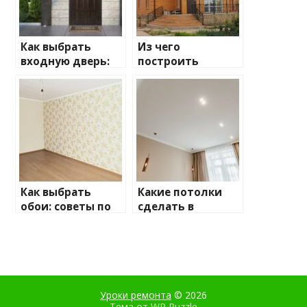
Как выбрать
Из чего
входную дверь:
построить
ключевые
дачный дом:
моменты, на
плюсы и минусы
которые стоит
обратить
внимание
Как выбрать
Какие потолки
обои: советы по
сделать в
выбору для
квартире: советы
вашего
по выбору
интерьера
Уроки ремонта
© 2026
Тема от
WP Puzzle