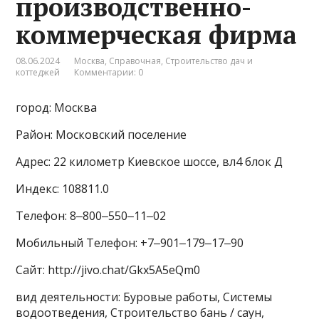
производственно-
коммерческая фирма
08.06.2024
Москва
,
Справочная
,
Строительство дач и
коттеджей
Комментарии: 0
город: Москва
Район: Московский поселение
Адрес: 22 километр Киевское шоссе, вл4 блок Д
Индекс: 108811.0
Телефон: 8‒800‒550‒11‒02
Мобильный Телефон: +7‒901‒179‒17‒90
Сайт: http://jivo.chat/Gkx5A5eQm0
вид деятельности: Буровые работы, Системы
водоотведения, Строительство бань / саун,