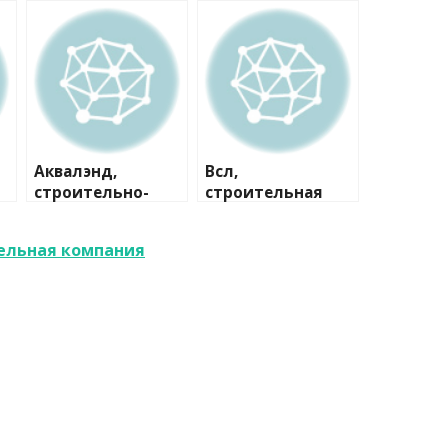
Аквалэнд,
Всл,
строительно-
строительная
сервисная
компания
компания
ельная компания