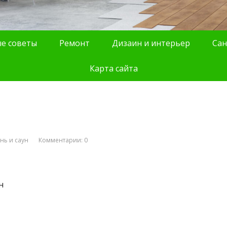
е советы
Ремонт
Дизаин и интерьер
Сан
Карта сайта
нь и саун
Комментарии: 0
н