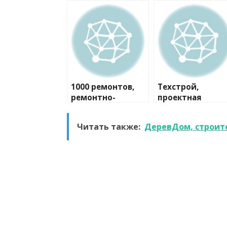
1000 ремонтов,
Техстрой,
ремонтно-
проектная
строительная
компания
компания
Читать также:
ДеревДом, строит