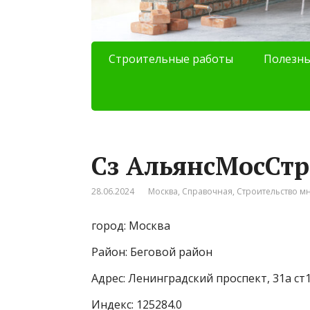
Строительные работы
Полезны
Сз АльянсМосСтр
28.06.2024
Москва
,
Справочная
,
Строительство м
город: Москва
Район: Беговой район
Адрес: Ленинградский проспект, 31а ст
Индекс: 125284.0