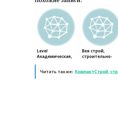
Похожие Записи:
Level
Вея строй,
Академическая,
строительно-
офис продаж
проектная
компания
Читать также:
КомпактСтрой, ст