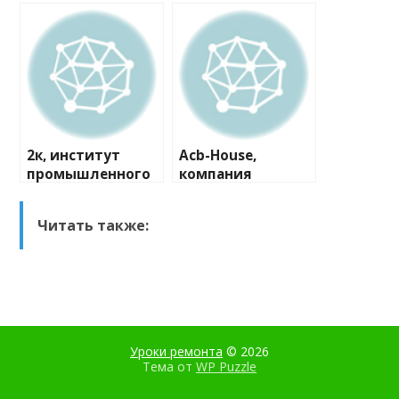
компания
2к, институт
Acb-House,
промышленного
компания
и гражданского
проектирования
Читать также:
Уроки ремонта
© 2026
Тема от
WP Puzzle