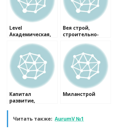
Level
Вея строй,
Академическая,
строительно-
офис продаж
проектная
компания
Капитал
Миланстрой
развитие,
строительная
компания
Читать также:
AurumV №1