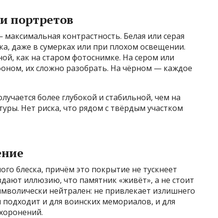
и портретов
 максимальная контрастность. Белая или серая
ка, даже в сумерках или при плохом освещении.
й, как на старом фотоснимке. На сером или
фоном, их сложно разобрать. На чёрном — каждое
лучается более глубокой и стабильной, чем на
туры. Нет риска, что рядом с твёрдым участком
ение
ого блеска, причём это покрытие не тускнеет
здают иллюзию, что памятник «живёт», а не стоит
имволически нейтрален: не привлекает излишнего
н подходит и для воинских мемориалов, и для
ахоронений.