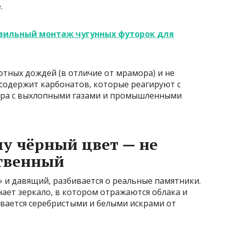
.
авильный монтаж чугунных футорок для
отных дождей (в отличие от мрамора) и не
е содержит карбонатов, которые реагируют с
фера с выхлопными газами и промышленными
у чёрный цвет — не
ственный
 и давящий, разбивается о реальные памятники.
ет зеркало, в котором отражаются облака и
ливается серебристыми и белыми искрами от