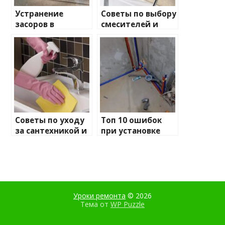
Устранение
Советы по выбору
засоров в
смесителей и
трубопроводе —
душевых кабин
Пошаговое
руководство к
эффективным
методам
Советы по уходу
Топ 10 ошибок
за сантехникой и
при установке
продлению её
сантехники и как
срока службы
их избежать
Уроки ремонта
© 2026
Тема от
WP Puzzle