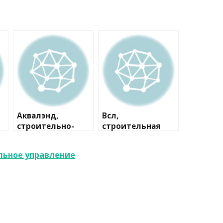
Аквалэнд,
Всл,
строительно-
строительная
сервисная
компания
компания
льное управление