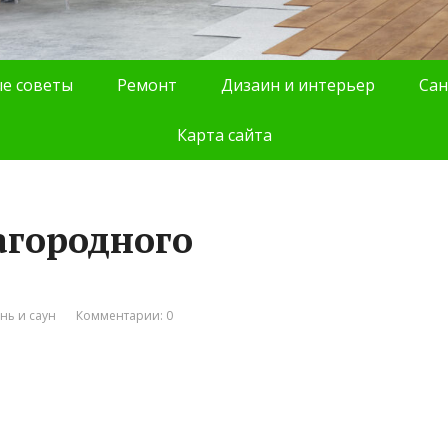
е советы
Ремонт
Дизаин и интерьер
Сан
Карта сайта
агородного
нь и саун
Комментарии: 0