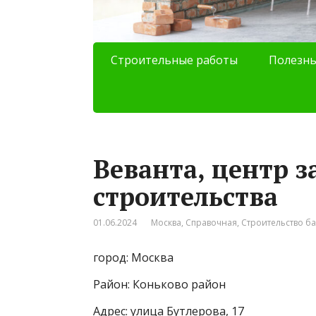
Строительные работы
Полезны
Веванта, центр з
строительства
01.06.2024
Москва
,
Справочная
,
Строительство ба
город: Москва
Район: Коньково район
Адрес: улица Бутлерова, 17