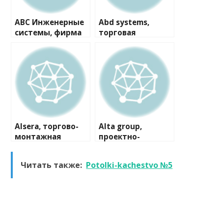
ABC Инженерные
Abd systems,
системы, фирма
торговая
компания
Alsera, торгово-
Alta group,
монтажная
проектно-
компания
производственна
я компания
Читать также:
Potolki-kachestvo №5