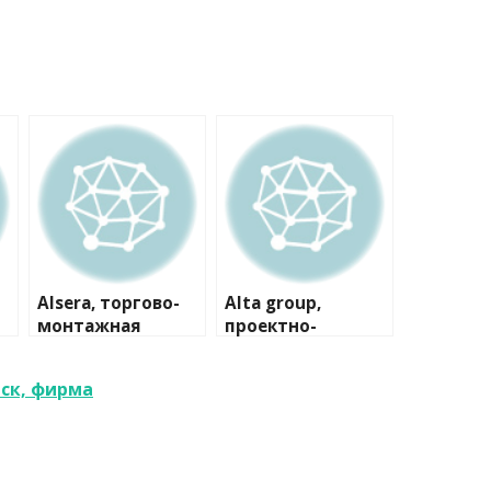
Alsera, торгово-
Alta group,
монтажная
проектно-
компания
производственна
я компания
ск, фирма