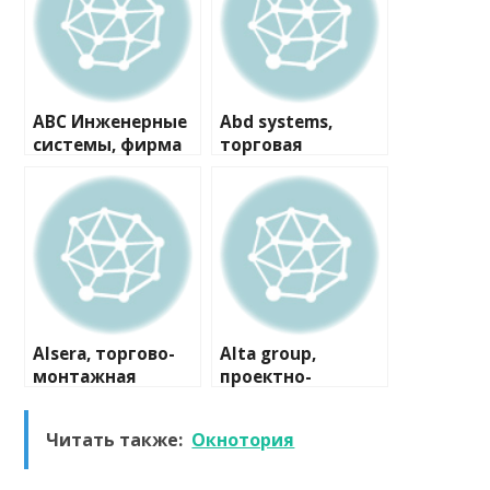
ABC Инженерные
Abd systems,
системы, фирма
торговая
компания
Alsera, торгово-
Alta group,
монтажная
проектно-
компания
производственна
я компания
Читать также:
Окнотория