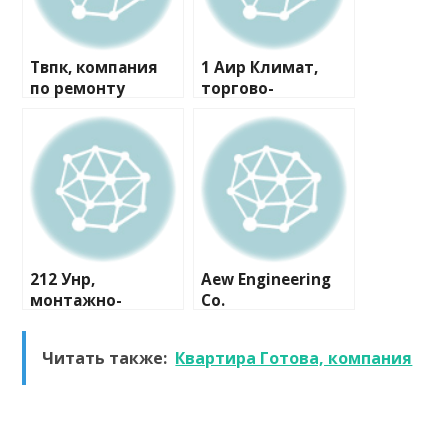
Твпк, компания
1 Аир Климат,
по ремонту
торгово-
бытовой техники
монтажная
компания
212 Унр,
Aew Engineering
монтажно-
Co.
сервисная
компания
Читать также:
Квартира Готова, компания