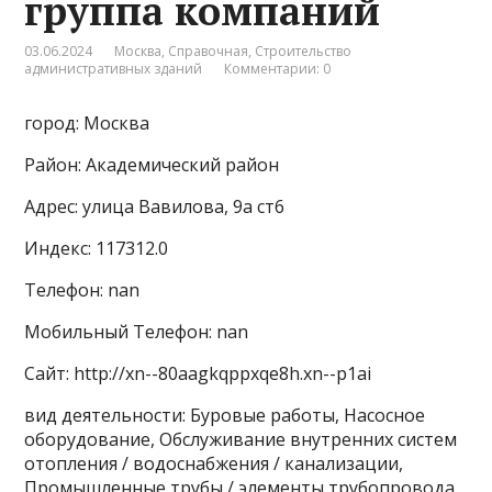
группа компаний
03.06.2024
Москва
,
Справочная
,
Строительство
административных зданий
Комментарии: 0
город: Москва
Район: Академический район
Адрес: улица Вавилова, 9а ст6
Индекс: 117312.0
Телефон: nan
Мобильный Телефон: nan
Сайт: http://xn--80aagkqppxqe8h.xn--p1ai
вид деятельности: Буровые работы, Насосное
оборудование, Обслуживание внутренних систем
отопления / водоснабжения / канализации,
Промышленные трубы / элементы трубопровода,