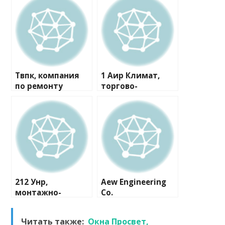
Твпк, компания
1 Аир Климат,
по ремонту
торгово-
бытовой техники
монтажная
компания
212 Унр,
Aew Engineering
монтажно-
Co.
сервисная
компания
Читать также:
Окна Просвет,