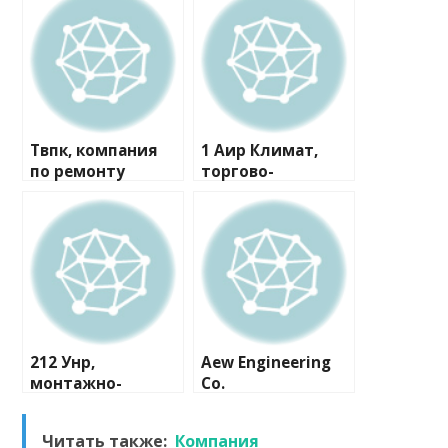
Твпк, компания
1 Аир Климат,
по ремонту
торгово-
бытовой техники
монтажная
компания
212 Унр,
Aew Engineering
монтажно-
Co.
сервисная
компания
Читать также:
Компания