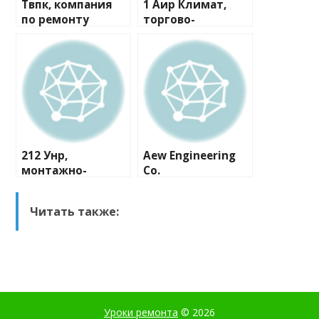
Твпк, компания
1 Аир Климат,
по ремонту
торгово-
бытовой техники
монтажная
компания
212 Унр,
Aew Engineering
монтажно-
Co.
сервисная
компания
Читать также:
Уроки ремонта
© 2026