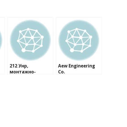
212 Унр,
Aew Engineering
монтажно-
Co.
сервисная
компания