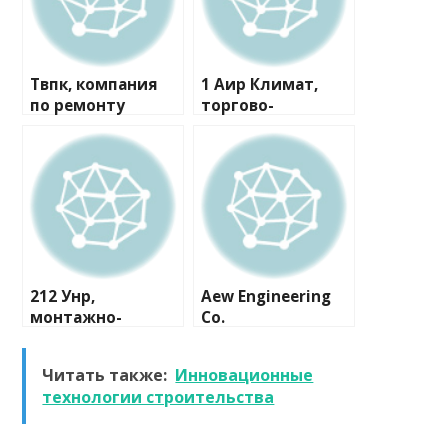
Твпк, компания
1 Аир Климат,
по ремонту
торгово-
бытовой техники
монтажная
компания
212 Унр,
Aew Engineering
монтажно-
Co.
сервисная
компания
Читать также:
Инновационные
технологии строительства