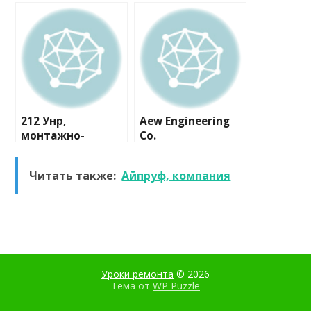
бытовой техники
монтажная
компания
212 Унр,
Aew Engineering
монтажно-
Co.
сервисная
компания
Читать также:
Айпруф, компания
Уроки ремонта
© 2026
Тема от
WP Puzzle