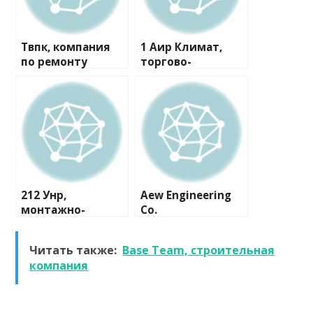
Твпк, компания
1 Аир Климат,
по ремонту
торгово-
бытовой техники
монтажная
компания
212 Унр,
Aew Engineering
монтажно-
Co.
сервисная
компания
Читать также:
Base Team, строительная
компания