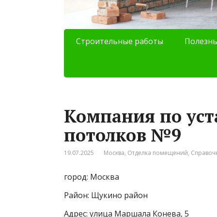
Строительные работы
Полезны
Компания по ус
потолков №9
19.07.2025
Москва
,
Отделка помещений
,
Справоч
город: Москва
Район: Щукино район
Адрес: улица Маршала Конева, 5