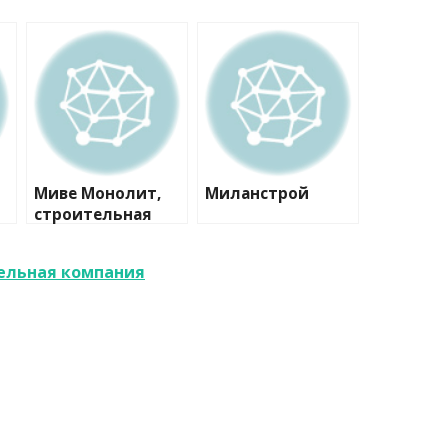
Миве Монолит,
Миланстрой
строительная
компания
ельная компания