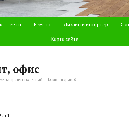
е советы
Ремонт
Дизаин и интерьер
Сан
Карта сайта
т, офис
дминистративных зданий
Комментарии: 0
 ст1