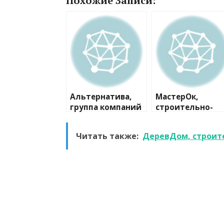
Похожие Записи:
Альтернатива,
МастерОк,
группа компаний
строительно-
ремонтная
компания
Читать также:
ДеревДом, строит