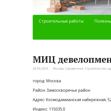
Строительные работы
Полезны
МИЦ девелопмен
28.09.2024
Москва
,
Справочная
,
Строительство а
город: Москва
Район: Замоскворечье район
Адрес: Космодамианская набережная, 52
Индекс: 115035.0