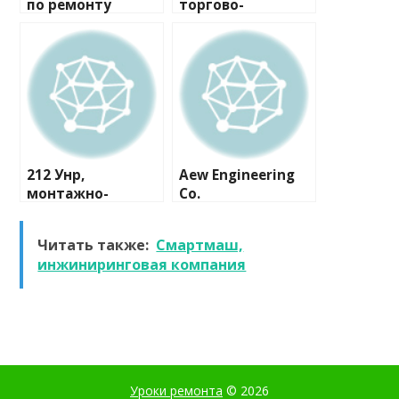
по ремонту
торгово-
бытовой техники
монтажная
компания
212 Унр,
Aew Engineering
монтажно-
Co.
сервисная
компания
Читать также:
Смартмаш,
инжиниринговая компания
Уроки ремонта
© 2026