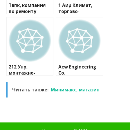
Твпк, компания
1 Аир Климат,
по ремонту
торгово-
бытовой техники
монтажная
компания
212 Унр,
Aew Engineering
монтажно-
Co.
сервисная
компания
Читать также:
Минимакс, магазин