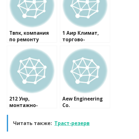
Твпк, компания
1 Аир Климат,
по ремонту
торгово-
бытовой техники
монтажная
компания
212 Унр,
Aew Engineering
монтажно-
Co.
сервисная
компания
Читать также:
Траст-резерв