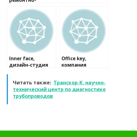
ремонтно-
строительная
компания
Inner face,
Office key,
дизайн-студия
компания
Читать также:
Транскор-К, научно-
технический центр по диагностике
трубопроводов