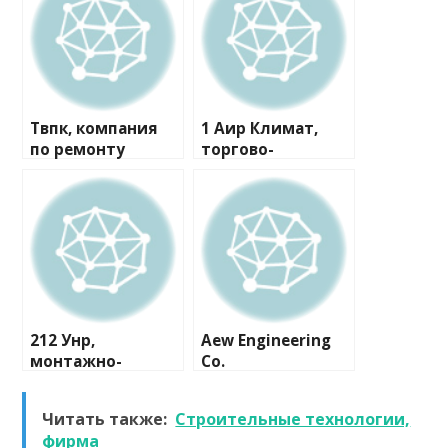
Твпк, компания
1 Аир Климат,
по ремонту
торгово-
бытовой техники
монтажная
компания
212 Унр,
Aew Engineering
монтажно-
Co.
сервисная
компания
Читать также:
Строительные технологии,
фирма