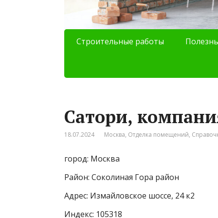
Строительные работы
Полезны
Сатори, компани
18.07.2024
Москва
,
Отделка помещений
,
Справоч
город: Москва
Район: Соколиная Гора район
Адрес: Измайловское шоссе, 24 к2
Индекс: 105318