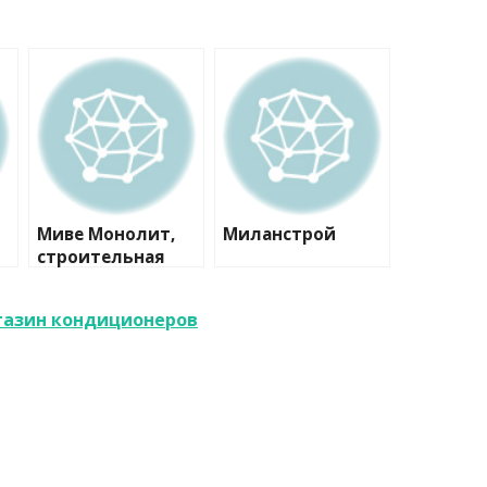
Миве Монолит,
Миланстрой
строительная
компания
газин кондиционеров