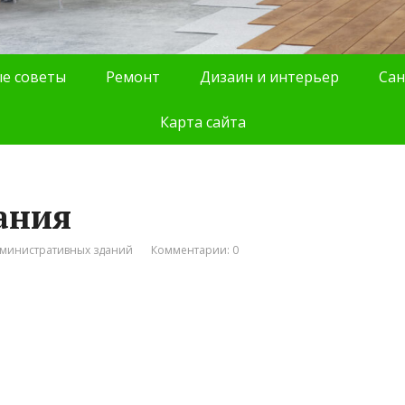
е советы
Ремонт
Дизаин и интерьер
Сан
Карта сайта
ания
дминистративных зданий
Комментарии: 0