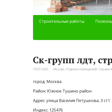
Строительные работы
Полезны
Ск-групп лдт, с
19.07.2025
Москва
,
Отделка помещений
,
Справоч
город: Москва
Район: Южное Тушино район
Адрес: улица Василия Петушкова, 3 ст1
Индекс: 125476